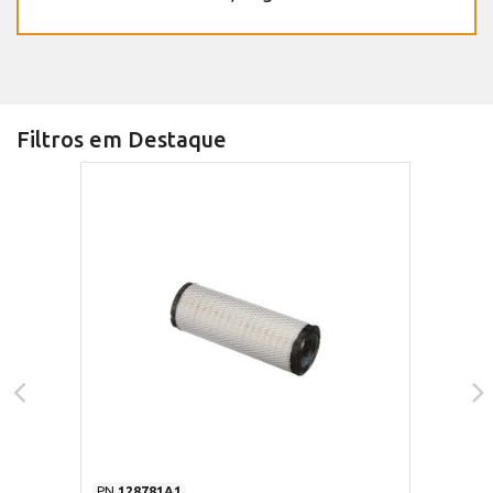
Filtros em Destaque
PN
128781A1