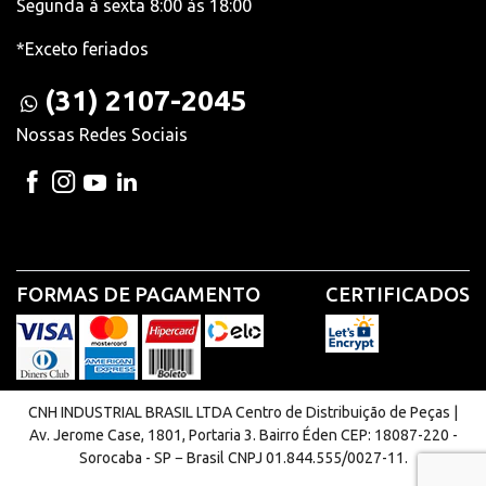
Segunda à sexta 8:00 às 18:00
*Exceto feriados
(31) 2107-2045
Nossas Redes Sociais
FORMAS DE PAGAMENTO
CERTIFICADOS
CNH INDUSTRIAL BRASIL LTDA Centro de Distribuição de Peças |
Av. Jerome Case, 1801, Portaria 3. Bairro Éden CEP: 18087-220 -
Sorocaba - SP − Brasil CNPJ 01.844.555/0027-11.