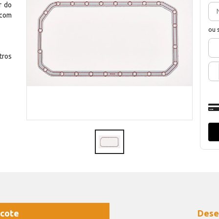
r do
 com
ou 
ros
cote
Dese