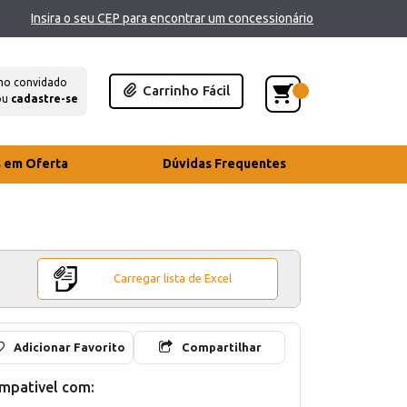
Insira o seu CEP para encontrar um concessionário
mo convidado
Carrinho Fácil
ou
cadastre-se
s em Oferta
Dúvidas Frequentes
Carregar lista de Excel
Adicionar Favorito
Compartilhar
mpativel com: