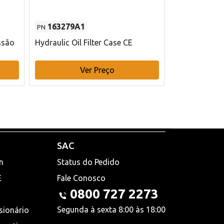
163279A1
48145970
PN
PN
ssão
Hydraulic Oil Filter Case CE
Filtro de com
x 75 mm L Ca
Ver Preço
V
SAC
n
Status do Pedido
E
Fale Conosco
0800 727 2273
Segunda à sexta 8:00 às 18:00
sionário