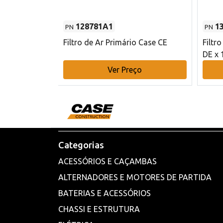
128781A1
1
PN
PN
l - 80 mm DE
Filtro de Ar Primário Case CE
Filtr
DE x 
o
Ver Preço
Categorias
ACESSÓRIOS E CAÇAMBAS
ALTERNADORES E MOTORES DE PARTIDA
BATERIAS E ACESSÓRIOS
CHASSI E ESTRUTURA