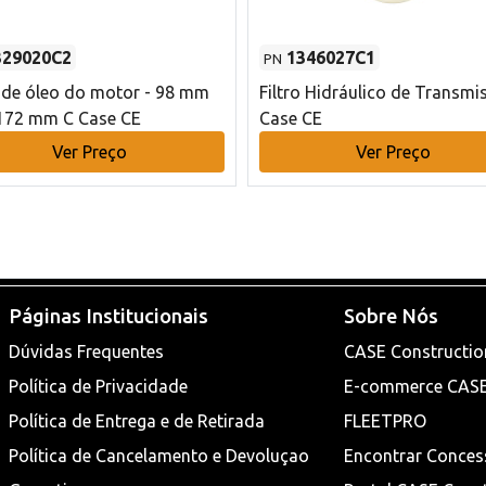
329020C2
1346027C1
PN
o de óleo do motor - 98 mm
Filtro Hidráulico de Transmi
172 mm C Case CE
Case CE
Ver Preço
Ver Preço
Páginas Institucionais
Sobre Nós
Dúvidas Frequentes
CASE Constructio
Política de Privacidade
E-commerce CAS
Política de Entrega e de Retirada
FLEETPRO
Política de Cancelamento e Devoluçao
Encontrar Conces