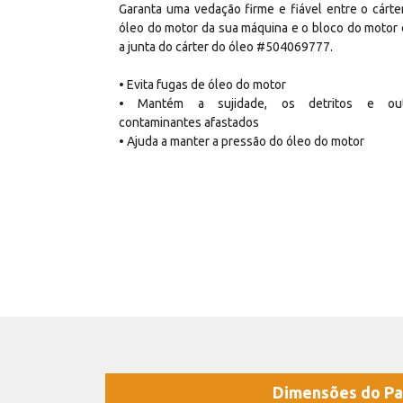
Garanta uma vedação firme e fiável entre o cárte
óleo do motor da sua máquina e o bloco do motor
a junta do cárter do óleo #504069777.
• Evita fugas de óleo do motor
• Mantém a sujidade, os detritos e out
contaminantes afastados
• Ajuda a manter a pressão do óleo do motor
Dimensões do Pa