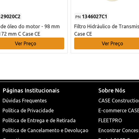
329020C2
1346027C1
PN
o de óleo do motor - 98 mm
Filtro Hidráulico de Transmi
172 mm C Case CE
Case CE
Ver Preço
Ver Preço
Páginas Institucionais
Sobre Nós
Dúvidas Frequentes
CASE Constructio
Política de Privacidade
E-commerce CAS
Política de Entrega e de Retirada
FLEETPRO
Política de Cancelamento e Devoluçao
Encontrar Conces