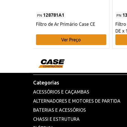
128781A1
1
PN
PN
l - 80 mm DE
Filtro de Ar Primário Case CE
Filtr
DE x 
o
Ver Preço
Categorias
ACESSÓRIOS E CAÇAMBAS
ALTERNADORES E MOTORES DE PARTIDA
BATERIAS E ACESSÓRIOS
CHASSI E ESTRUTURA