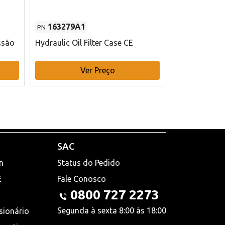
163279A1
48145970
PN
PN
ssão
Hydraulic Oil Filter Case CE
Filtro de com
x 75 mm L Ca
Ver Preço
V
SAC
n
Status do Pedido
E
Fale Conosco
0800 727 2273
Segunda à sexta 8:00 às 18:00
sionário