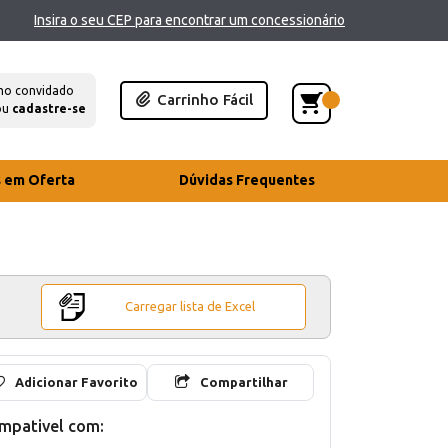
Insira o seu CEP para encontrar um concessionário
mo convidado
Carrinho Fácil
ou
cadastre-se
s em Oferta
Dúvidas Frequentes
Carregar lista de Excel
Adicionar Favorito
Compartilhar
mpativel com: