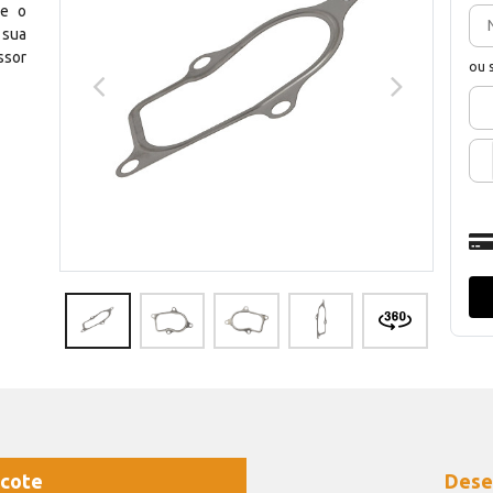
re o
 sua
sor
ou 
cote
Dese