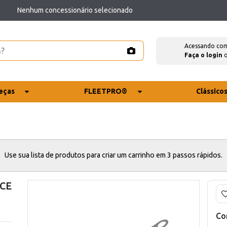
Nenhum concessionário selecionado
Acessando co
Faça o login
eças
FLEETPRO®
Clássico
Use sua lista de produtos para criar um carrinho em 3 passos rápidos.
 CE
Co