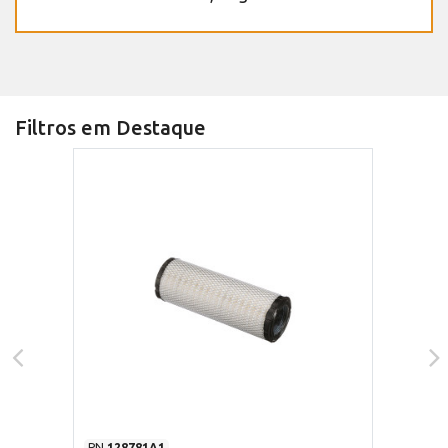
Filtros em Destaque
PN
128781A1