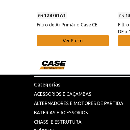
128781A1
1
PN
PN
l - 80 mm DE
Filtro de Ar Primário Case CE
Filtr
DE x 
o
Ver Preço
Categorias
ACESSÓRIOS E CAÇAMBAS
ALTERNADORES E MOTORES DE PARTIDA
BATERIAS E ACESSÓRIOS
CHASSI E ESTRUTURA