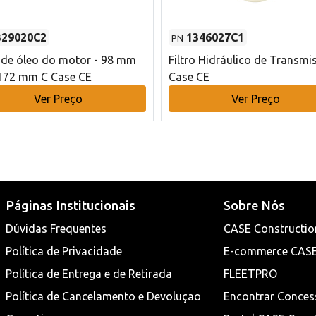
329020C2
1346027C1
PN
o de óleo do motor - 98 mm
Filtro Hidráulico de Transmi
172 mm C Case CE
Case CE
Ver Preço
Ver Preço
Páginas Institucionais
Sobre Nós
Dúvidas Frequentes
CASE Constructio
Política de Privacidade
E-commerce CAS
Política de Entrega e de Retirada
FLEETPRO
Política de Cancelamento e Devoluçao
Encontrar Conces