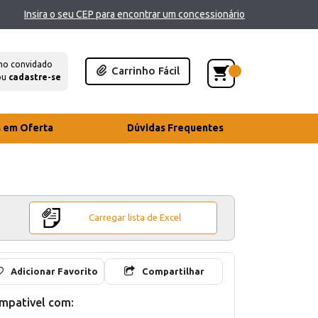
Insira o seu CEP para encontrar um concessionário
mo convidado
Carrinho Fácil
ou
cadastre-se
s em Oferta
Dúvidas Frequentes
Carregar lista de Excel
Adicionar Favorito
Compartilhar
mpativel com: