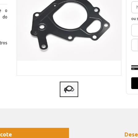
re o
o do
ou 
ros
cote
Dese