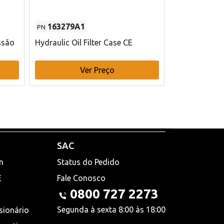
163279A1
48145970
PN
PN
ssão
Hydraulic Oil Filter Case CE
Filtro de com
x 75 mm L Ca
Ver Preço
V
SAC
n
Status do Pedido
E
Fale Conosco
0800 727 2273
Segunda à sexta 8:00 às 18:00
sionário