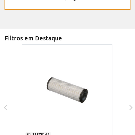
Filtros em Destaque
PN
128781A1