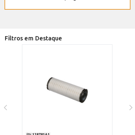
Filtros em Destaque
PN
128781A1