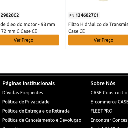
329020C2
1346027C1
PN
o de óleo do motor - 98 mm
Filtro Hidráulico de Transmi
172 mm C Case CE
Case CE
Ver Preço
Ver Preço
Páginas Institucionais
Sobre Nós
Dúvidas Frequentes
CASE Constructio
Política de Privacidade
E-commerce CAS
Política de Entrega e de Retirada
FLEETPRO
Política de Cancelamento e Devoluçao
Encontrar Conces