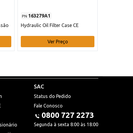
163279A1
48145970
PN
PN
ssão
Hydraulic Oil Filter Case CE
Filtro de com
x 75 mm L Ca
Ver Preço
V
SAC
n
Status do Pedido
E
Fale Conosco
0800 727 2273
Segunda à sexta 8:00 às 18:00
sionário