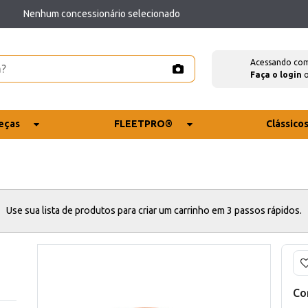
Nenhum concessionário selecionado
Acessando co
Faça o login
eças
FLEETPRO®
Clássico
Use sua lista de produtos para criar um carrinho em 3 passos rápidos.
Co