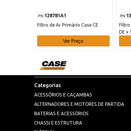
128781A1
1
PN
PN
l - 80 mm DE
Filtro de Ar Primário Case CE
Filtr
DE x 
o
Ver Preço
Categorias
ACESSÓRIOS E CAÇAMBAS
ALTERNADORES E MOTORES DE PARTIDA
BATERIAS E ACESSÓRIOS
CHASSI E ESTRUTURA