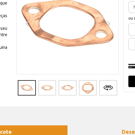
 que
eças
ou 
 seu
ntre
uina
cote
Dese