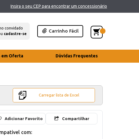
Insira o seu CEP para encontrar um concessionário
mo convidado
Carrinho Fácil
ou
cadastre-se
s em Oferta
Dúvidas Frequentes
Carregar lista de Excel
Adicionar Favorito
Compartilhar
mpativel com: