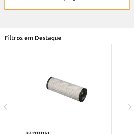
Filtros em Destaque
PN
128781A1