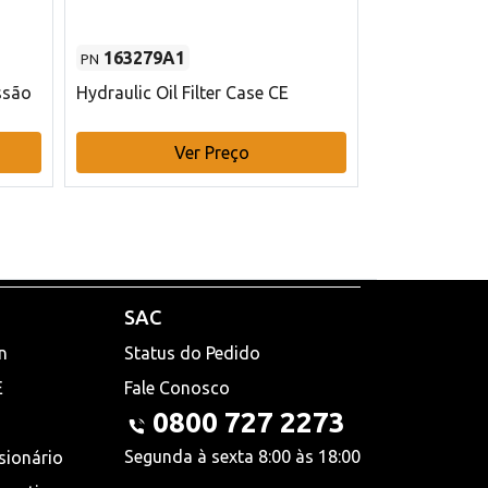
163279A1
48145970
PN
PN
ssão
Hydraulic Oil Filter Case CE
Filtro de com
x 75 mm L Ca
Ver Preço
V
SAC
n
Status do Pedido
E
Fale Conosco
0800 727 2273
Segunda à sexta 8:00 às 18:00
sionário