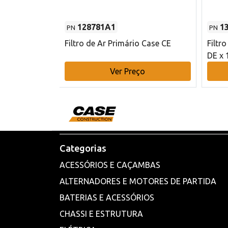
128781A1
1
PN
PN
l - 80 mm DE
Filtro de Ar Primário Case CE
Filtr
DE x 
o
Ver Preço
Categorias
ACESSÓRIOS E CAÇAMBAS
ALTERNADORES E MOTORES DE PARTIDA
BATERIAS E ACESSÓRIOS
CHASSI E ESTRUTURA