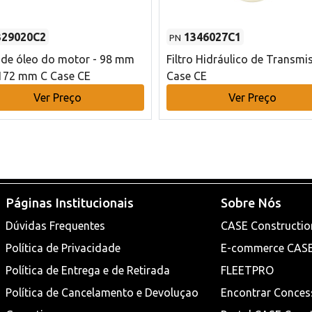
329020C2
1346027C1
PN
o de óleo do motor - 98 mm
Filtro Hidráulico de Transmi
172 mm C Case CE
Case CE
Ver Preço
Ver Preço
Páginas Institucionais
Sobre Nós
Dúvidas Frequentes
CASE Constructio
Política de Privacidade
E-commerce CAS
Política de Entrega e de Retirada
FLEETPRO
Política de Cancelamento e Devoluçao
Encontrar Conces