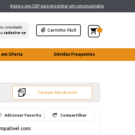
Insira o seu CEP para encontrar um concessionário
mo convidado
Carrinho Fácil
ou
cadastre-se
s em Oferta
Dúvidas Frequentes
Carregar lista de Excel
Adicionar Favorito
Compartilhar
mpativel com: