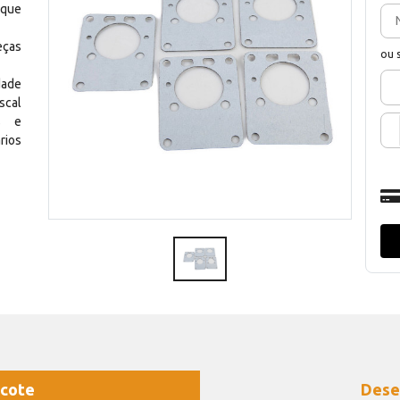
 que
eças
ou 
dade
scal
os e
rios
cote
Dese