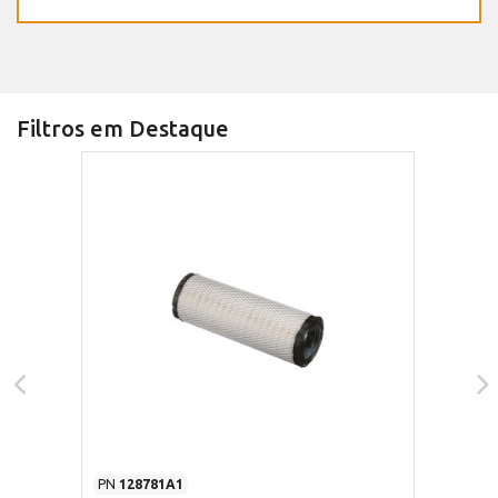
Filtros em Destaque
PN
128781A1