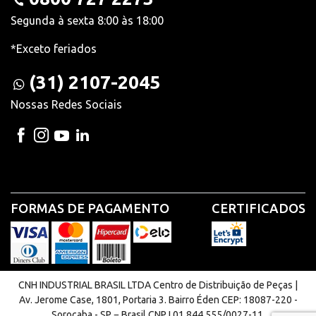
Segunda à sexta 8:00 às 18:00
*Exceto feriados
(31) 2107-2045
Nossas Redes Sociais
FORMAS DE PAGAMENTO
CERTIFICADOS
CNH INDUSTRIAL BRASIL LTDA Centro de Distribuição de Peças |
Av. Jerome Case, 1801, Portaria 3. Bairro Éden CEP: 18087-220 -
Sorocaba - SP − Brasil CNPJ 01.844.555/0027-11.