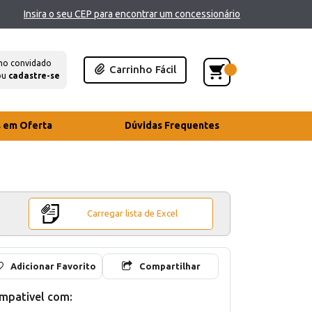
Insira o seu CEP para encontrar um concessionário
mo convidado
Carrinho Fácil
ou
cadastre-se
s em Oferta
Dúvidas Frequentes
Carregar lista de Excel
Adicionar Favorito
Compartilhar
mpativel com: