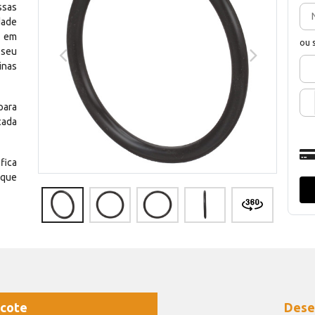
ssas
dade
e em
ou 
 seu
inas
para
cada
fica
 que
cote
Dese