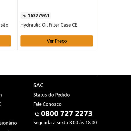
163279A1
48145970
PN
PN
ssão
Hydraulic Oil Filter Case CE
Filtro de com
x 75 mm L Ca
Ver Preço
V
SAC
n
Status do Pedido
E
Fale Conosco
0800 727 2273
Segunda à sexta 8:00 às 18:00
sionário