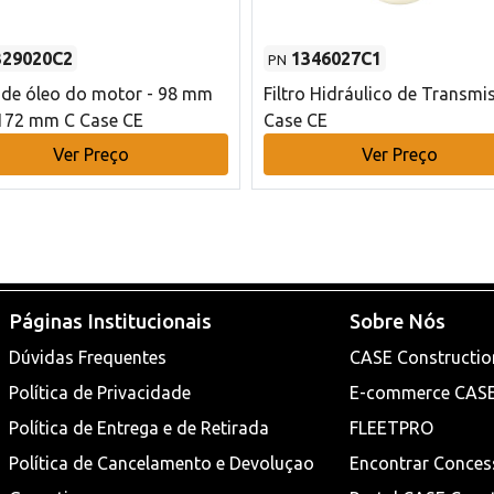
329020C2
1346027C1
PN
o de óleo do motor - 98 mm
Filtro Hidráulico de Transmi
172 mm C Case CE
Case CE
Ver Preço
Ver Preço
Páginas Institucionais
Sobre Nós
Dúvidas Frequentes
CASE Constructio
Política de Privacidade
E-commerce CAS
Política de Entrega e de Retirada
FLEETPRO
Política de Cancelamento e Devoluçao
Encontrar Conces