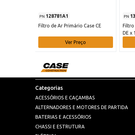
128781A1
1
PN
PN
l - 80 mm DE
Filtro de Ar Primário Case CE
Filtr
DE x 
o
Ver Preço
Categorias
ACESSÓRIOS E CAÇAMBAS
ALTERNADORES E MOTORES DE PARTIDA
BATERIAS E ACESSÓRIOS
CHASSI E ESTRUTURA