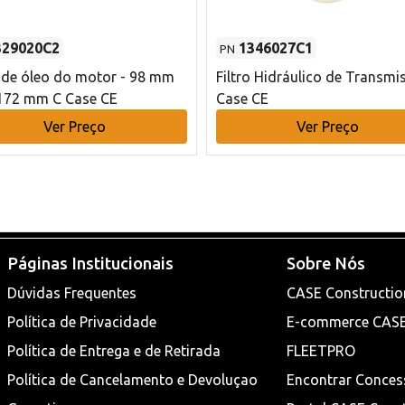
329020C2
1346027C1
PN
o de óleo do motor - 98 mm
Filtro Hidráulico de Transmi
172 mm C Case CE
Case CE
Ver Preço
Ver Preço
Páginas Institucionais
Sobre Nós
Dúvidas Frequentes
CASE Constructio
Política de Privacidade
E-commerce CAS
Política de Entrega e de Retirada
FLEETPRO
Política de Cancelamento e Devoluçao
Encontrar Conces