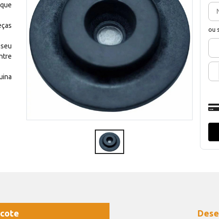
 que
eças
ou 
 seu
ntre
uina
cote
Dese