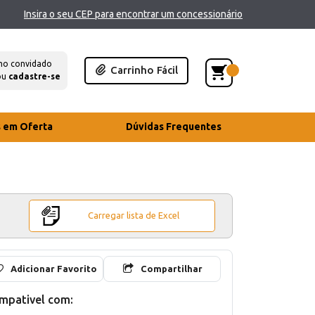
Insira o seu CEP para encontrar um concessionário
mo convidado
Carrinho Fácil
ou
cadastre-se
s em Oferta
Dúvidas Frequentes
Carregar lista de Excel
Adicionar Favorito
Compartilhar
mpativel com: