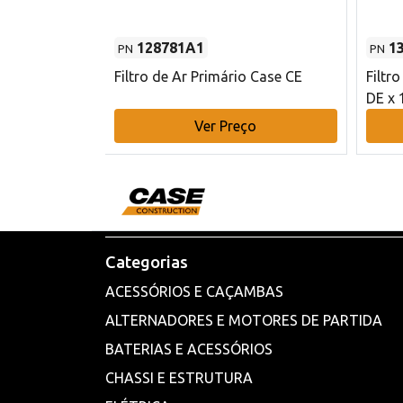
128781A1
1
PN
PN
l - 80 mm DE
Filtro de Ar Primário Case CE
Filtr
DE x 
o
Ver Preço
Categorias
ACESSÓRIOS E CAÇAMBAS
ALTERNADORES E MOTORES DE PARTIDA
BATERIAS E ACESSÓRIOS
CHASSI E ESTRUTURA