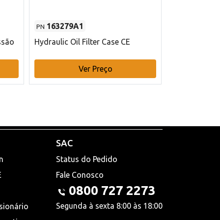
163279A1
48145970
PN
PN
ssão
Hydraulic Oil Filter Case CE
Filtro de com
x 75 mm L Ca
Ver Preço
V
SAC
n
Status do Pedido
E
Fale Conosco
0800 727 2273
Segunda à sexta 8:00 às 18:00
sionário