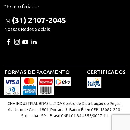
*Exceto feriados
(31) 2107-2045
Nossas Redes Sociais
FORMAS DE PAGAMENTO
CERTIFICADOS
CNH INDUSTRIAL BRASIL LTDA Centro de Distribuição de Peças |
Av. Jerome Case, 1801, Portaria 3. Bairro Éden CEP: 18087-220 -
Sorocaba - SP − Brasil CNPJ 01.844.555/0027-11.