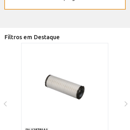
Filtros em Destaque
PN
128781A1