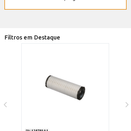
Filtros em Destaque
PN
128781A1