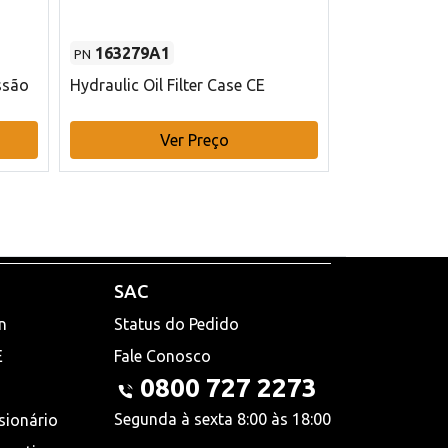
163279A1
48145970
PN
PN
ssão
Hydraulic Oil Filter Case CE
Filtro de com
x 75 mm L Ca
Ver Preço
V
SAC
n
Status do Pedido
E
Fale Conosco
0800 727 2273
Segunda à sexta 8:00 às 18:00
sionário