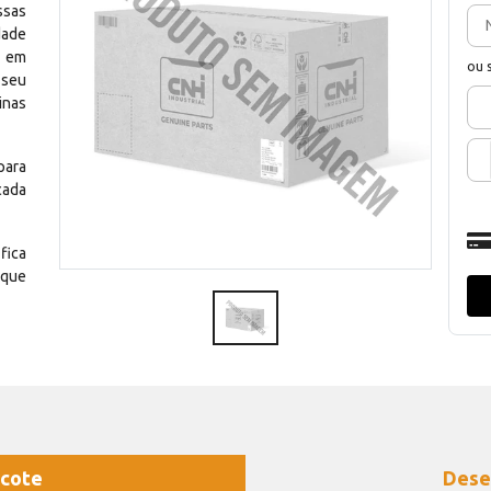
ssas
dade
e em
ou 
 seu
inas
para
cada
fica
 que
cote
Dese