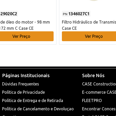
329020C2
1346027C1
PN
o de óleo do motor - 98 mm
Filtro Hidráulico de Transmi
172 mm C Case CE
Case CE
Ver Preço
Ver Preço
Páginas Institucionais
Sobre Nós
Dúvidas Frequentes
CASE Constructio
Política de Privacidade
E-commerce CAS
Política de Entrega e de Retirada
FLEETPRO
Política de Cancelamento e Devoluçao
Encontrar Conces