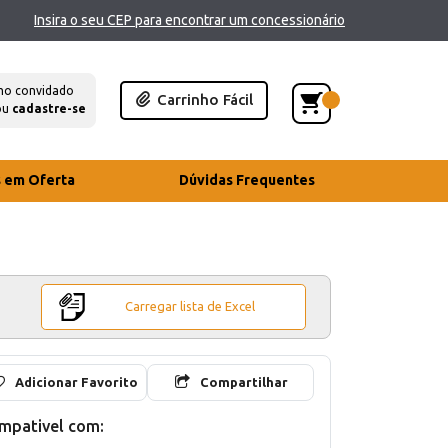
Insira o seu CEP para encontrar um concessionário
mo convidado
Carrinho Fácil
ou
cadastre-se
s em Oferta
Dúvidas Frequentes
Carregar lista de Excel
Adicionar Favorito
Compartilhar
mpativel com: