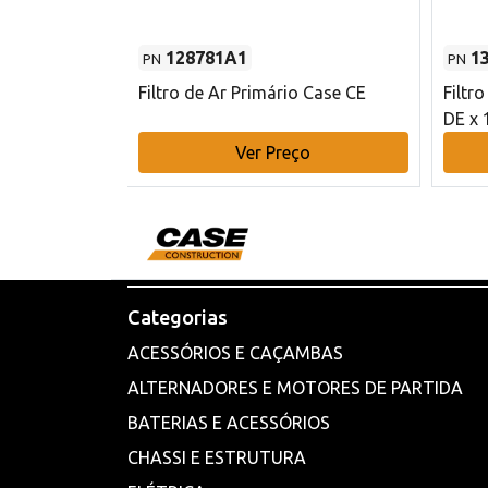
128781A1
1
PN
PN
l - 80 mm DE
Filtro de Ar Primário Case CE
Filtr
DE x 
o
Ver Preço
Categorias
ACESSÓRIOS E CAÇAMBAS
ALTERNADORES E MOTORES DE PARTIDA
BATERIAS E ACESSÓRIOS
CHASSI E ESTRUTURA