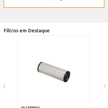
Filtros em Destaque
PN
128781A1