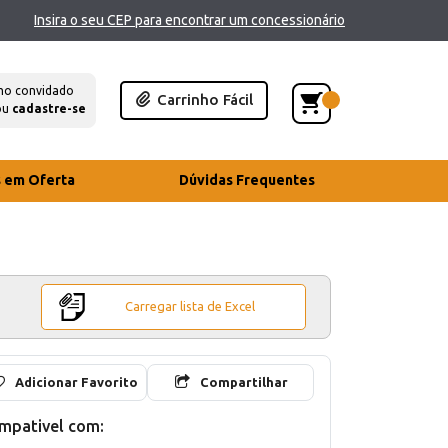
Insira o seu CEP para encontrar um concessionário
mo convidado
Carrinho Fácil
ou
cadastre-se
s em Oferta
Dúvidas Frequentes
Carregar lista de Excel
Adicionar Favorito
Compartilhar
mpativel com: