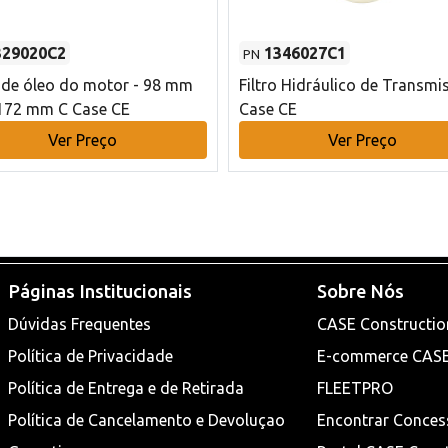
329020C2
1346027C1
PN
o de óleo do motor - 98 mm
Filtro Hidráulico de Transmi
172 mm C Case CE
Case CE
Ver Preço
Ver Preço
Páginas Institucionais
Sobre Nós
Dúvidas Frequentes
CASE Constructio
Política de Privacidade
E-commerce CAS
Política de Entrega e de Retirada
FLEETPRO
Política de Cancelamento e Devoluçao
Encontrar Conces