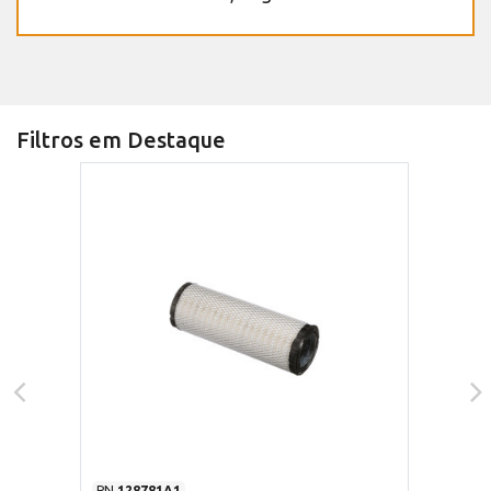
Filtros em Destaque
PN
128781A1