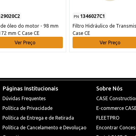
329020C2
1346027C1
PN
o de óleo do motor - 98 mm
Filtro Hidráulico de Transmi
172 mm C Case CE
Case CE
Ver Preço
Ver Preço
Páginas Institucionais
Sobre Nós
Dúvidas Frequentes
CASE Constructio
Política de Privacidade
E-commerce CAS
Política de Entrega e de Retirada
FLEETPRO
Política de Cancelamento e Devoluçao
Encontrar Conces