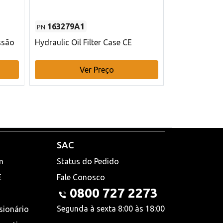
163279A1
48145970
PN
PN
ssão
Hydraulic Oil Filter Case CE
Filtro de com
x 75 mm L Ca
Ver Preço
V
SAC
n
Status do Pedido
E
Fale Conosco
0800 727 2273
Segunda à sexta 8:00 às 18:00
sionário