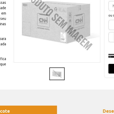
ssas
dade
e em
ou 
 seu
inas
para
cada
fica
 que
cote
Dese