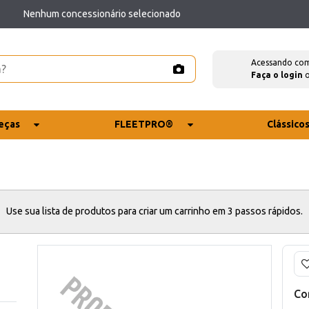
Nenhum concessionário selecionado
Acessando co
Faça o login
eças
FLEETPRO®
Clássico
Use sua lista de produtos para criar um carrinho em 3 passos rápidos.
Co