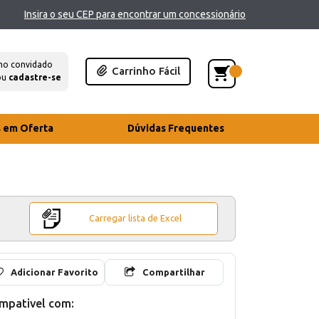
Insira o seu CEP para encontrar um concessionário
mo convidado
Carrinho Fácil
ou
cadastre-se
s em Oferta
Dúvidas Frequentes
Carregar lista de Excel
Adicionar Favorito
Compartilhar
mpativel com: