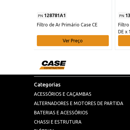
128781A1
1
PN
PN
l - 80 mm DE
Filtro de Ar Primário Case CE
Filtr
DE x 
o
Ver Preço
Categorias
ACESSÓRIOS E CAÇAMBAS
ALTERNADORES E MOTORES DE PARTIDA
BATERIAS E ACESSÓRIOS
CHASSI E ESTRUTURA