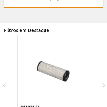
Filtros em Destaque
PN
128781A1