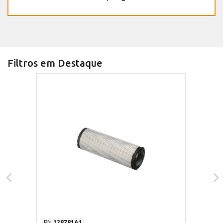
Filtros em Destaque
PN
128781A1