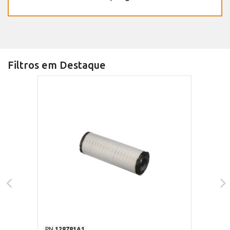
Filtros em Destaque
PN
128781A1