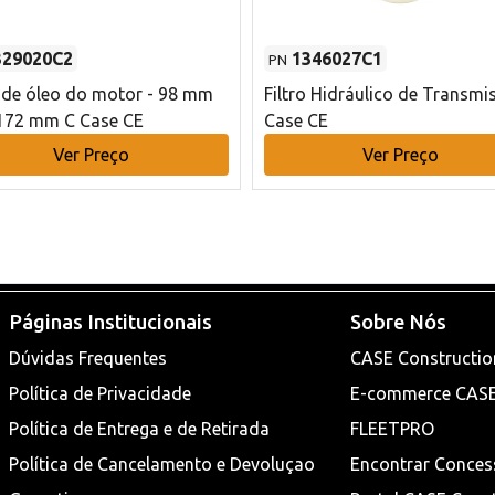
329020C2
1346027C1
PN
o de óleo do motor - 98 mm
Filtro Hidráulico de Transmi
172 mm C Case CE
Case CE
Ver Preço
Ver Preço
Páginas Institucionais
Sobre Nós
Dúvidas Frequentes
CASE Constructio
Política de Privacidade
E-commerce CAS
Política de Entrega e de Retirada
FLEETPRO
Política de Cancelamento e Devoluçao
Encontrar Conces