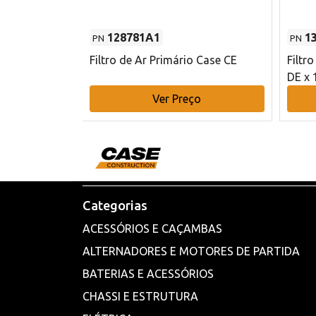
128781A1
1
PN
PN
l - 80 mm DE
Filtro de Ar Primário Case CE
Filtr
DE x 
o
Ver Preço
Categorias
ACESSÓRIOS E CAÇAMBAS
ALTERNADORES E MOTORES DE PARTIDA
BATERIAS E ACESSÓRIOS
CHASSI E ESTRUTURA