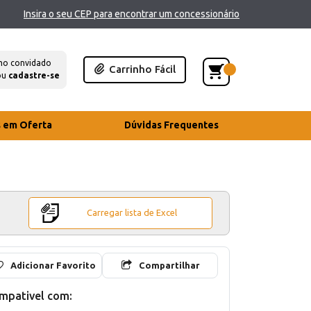
Insira o seu CEP para encontrar um concessionário
mo convidado
Carrinho Fácil
ou
cadastre-se
s em Oferta
Dúvidas Frequentes
Carregar lista de Excel
Adicionar Favorito
Compartilhar
mpativel com: