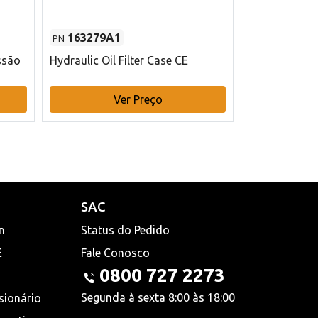
163279A1
48145970
PN
PN
ssão
Hydraulic Oil Filter Case CE
Filtro de com
x 75 mm L Ca
Ver Preço
V
SAC
n
Status do Pedido
E
Fale Conosco
0800 727 2273
Segunda à sexta 8:00 às 18:00
sionário