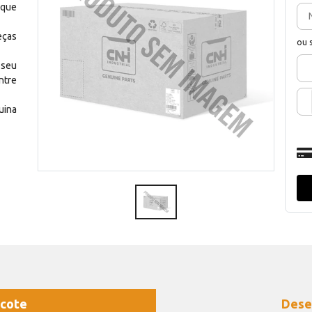
 que
eças
ou 
 seu
ntre
uina
cote
Dese