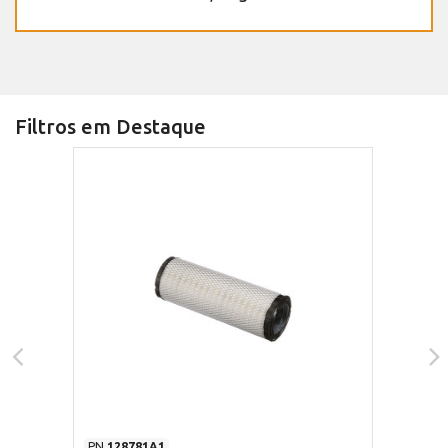
Filtros em Destaque
PN
128781A1