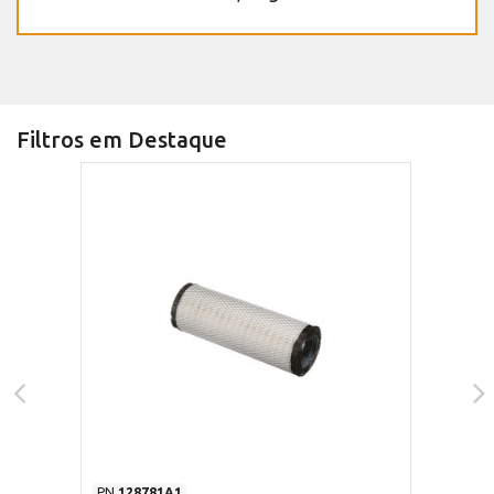
Filtros em Destaque
PN
128781A1