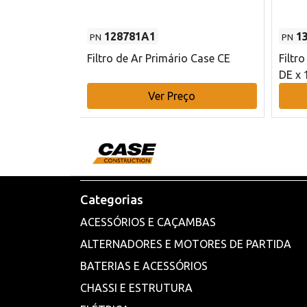
128781A1
1
PN
PN
l - 80 mm DE
Filtro de Ar Primário Case CE
Filtr
DE x 
o
Ver Preço
Categorias
ACESSÓRIOS E CAÇAMBAS
ALTERNADORES E MOTORES DE PARTIDA
BATERIAS E ACESSÓRIOS
CHASSI E ESTRUTURA