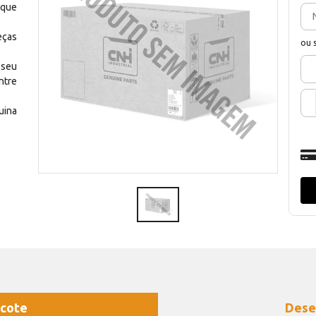
 que
eças
ou 
 seu
ntre
uina
cote
Dese