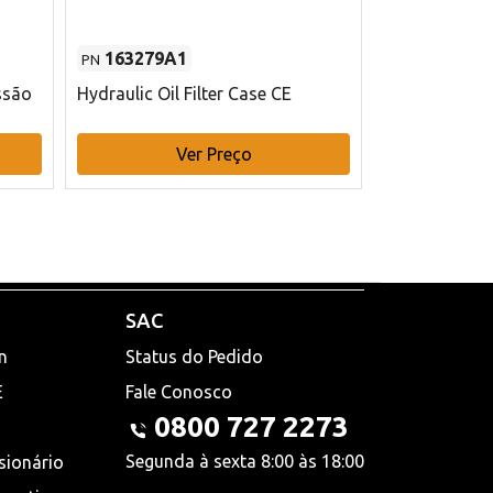
163279A1
48145970
PN
PN
ssão
Hydraulic Oil Filter Case CE
Filtro de com
x 75 mm L Ca
Ver Preço
V
SAC
n
Status do Pedido
E
Fale Conosco
0800 727 2273
Segunda à sexta 8:00 às 18:00
sionário