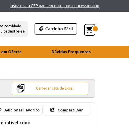
Insira o seu CEP para encontrar um concessionário
mo convidado
Carrinho Fácil
ou
cadastre-se
s em Oferta
Dúvidas Frequentes
Carregar lista de Excel
Adicionar Favorito
Compartilhar
mpativel com: