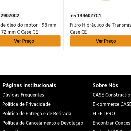
329020C2
1346027C1
PN
o de óleo do motor - 98 mm
Filtro Hidráulico de Transmi
172 mm C Case CE
Case CE
Ver Preço
Ver Preço
Páginas Institucionais
Sobre Nós
Dúvidas Frequentes
CASE Constructio
Política de Privacidade
E-commerce CAS
Política de Entrega e de Retirada
FLEETPRO
Política de Cancelamento e Devoluçao
Encontrar Conces