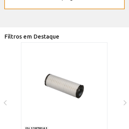
Filtros em Destaque
PN
128781A1