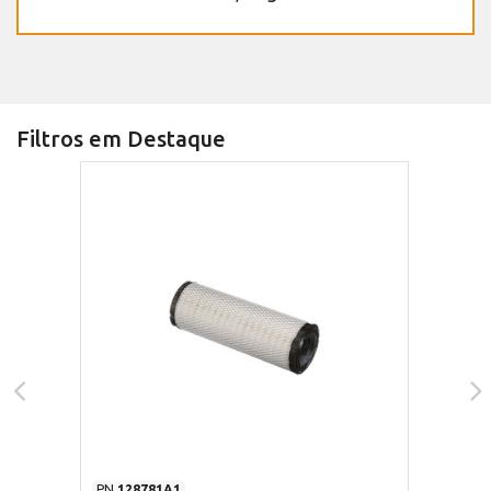
Filtros em Destaque
PN
128781A1