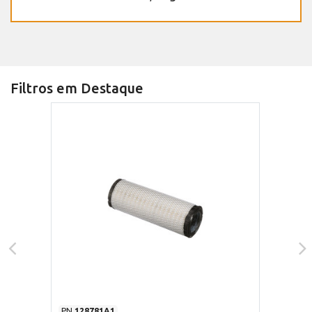
Filtros em Destaque
PN
128781A1