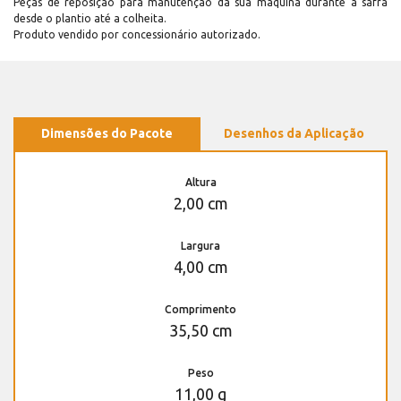
Peças de reposição para manutenção dá sua máquina durante a safra
desde o plantio até a colheita.
Produto vendido por concessionário autorizado.
Dimensões do Pacote
Desenhos da Aplicação
Altura
2,00 cm
Largura
4,00 cm
Comprimento
35,50 cm
Peso
11,00 g