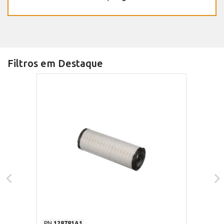
Filtros em Destaque
PN
128781A1