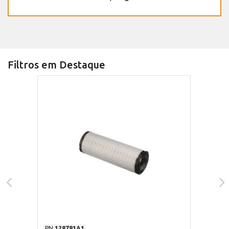
Filtros em Destaque
PN
128781A1