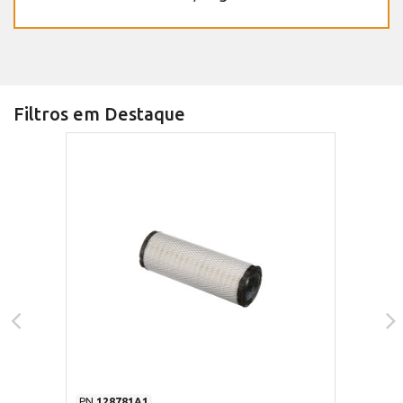
Filtros em Destaque
PN
128781A1