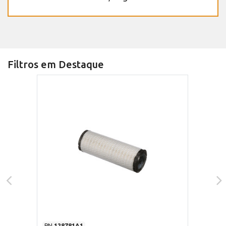
Filtros em Destaque
PN
128781A1