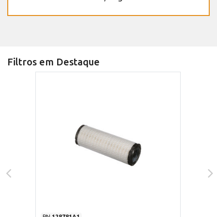
Filtros em Destaque
PN
128781A1