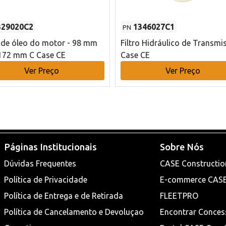
329020C2
1346027C1
PN
o de óleo do motor - 98 mm
Filtro Hidráulico de Transmi
172 mm C Case CE
Case CE
Ver Preço
Ver Preço
Páginas Institucionais
Sobre Nós
Dúvidas Frequentes
CASE Constructio
Política de Privacidade
E-commerce CAS
Política de Entrega e de Retirada
FLEETPRO
Política de Cancelamento e Devoluçao
Encontrar Conces