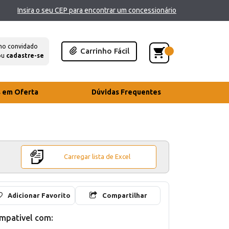
Insira o seu CEP para encontrar um concessionário
mo convidado
Carrinho Fácil
ou
cadastre-se
s em Oferta
Dúvidas Frequentes
Carregar lista de Excel
Adicionar Favorito
Compartilhar
mpativel com: