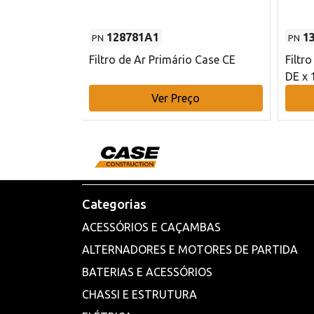
128781A1
1
PN
PN
l - 80 mm DE
Filtro de Ar Primário Case CE
Filtr
DE x 
o
Ver Preço
Categorias
ACESSÓRIOS E CAÇAMBAS
ALTERNADORES E MOTORES DE PARTIDA
BATERIAS E ACESSÓRIOS
CHASSI E ESTRUTURA