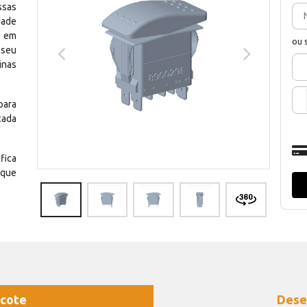
ssas
dade
e em
ou 
 seu
inas
para
cada
fica
 que
cote
Dese