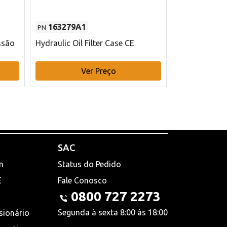
163279A1
48145970
PN
PN
ssão
Hydraulic Oil Filter Case CE
Filtro de com
x 75 mm L Ca
Ver Preço
V
SAC
n
Status do Pedido
E
Fale Conosco
0800 727 2273
Segunda à sexta 8:00 às 18:00
sionário