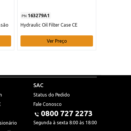
163279A1
48145970
PN
PN
ssão
Hydraulic Oil Filter Case CE
Filtro de com
x 75 mm L Ca
Ver Preço
V
SAC
n
Status do Pedido
E
Fale Conosco
0800 727 2273
Segunda à sexta 8:00 às 18:00
sionário