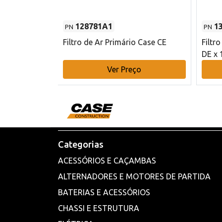
128781A1
1
PN
PN
l - 80 mm DE
Filtro de Ar Primário Case CE
Filtr
DE x 
o
Ver Preço
Categorias
ACESSÓRIOS E CAÇAMBAS
ALTERNADORES E MOTORES DE PARTIDA
BATERIAS E ACESSÓRIOS
CHASSI E ESTRUTURA