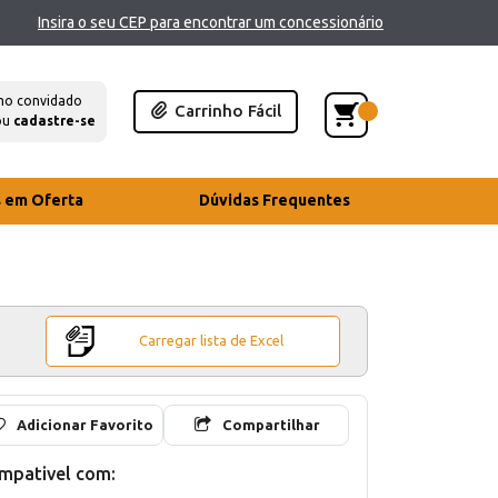
Insira o seu CEP para encontrar um concessionário
mo convidado
Carrinho Fácil
ou
cadastre-se
s em Oferta
Dúvidas Frequentes
Carregar lista de Excel
Adicionar Favorito
Compartilhar
mpativel com: