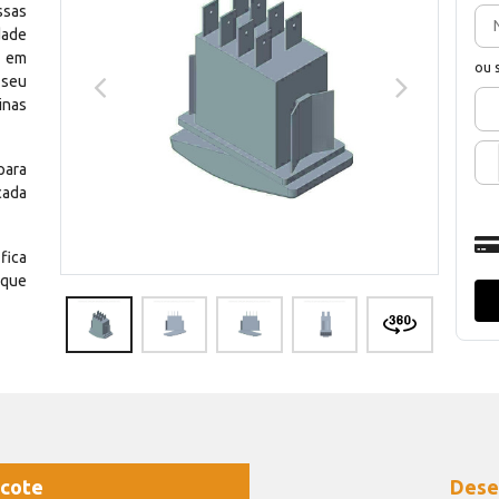
ssas
dade
e em
ou 
 seu
inas
para
cada
fica
 que
cote
Dese