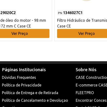
329020C2
1346027C1
PN
o de óleo do motor - 98 mm
Filtro Hidráulico de Transmi
172 mm C Case CE
Case CE
Ver Preço
Ver Preço
Páginas Institucionais
Sobre Nós
Dúvidas Frequentes
CASE Constructio
Política de Privacidade
E-commerce CAS
Política de Entrega e de Retirada
FLEETPRO
Política de Cancelamento e Devoluçao
Encontrar Conces