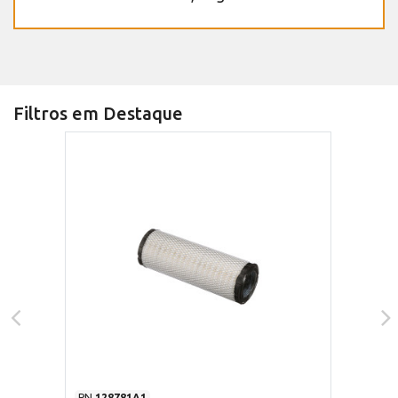
Filtros em Destaque
PN
128781A1