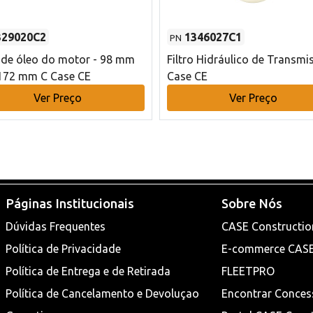
329020C2
1346027C1
PN
o de óleo do motor - 98 mm
Filtro Hidráulico de Transmi
172 mm C Case CE
Case CE
Ver Preço
Ver Preço
Páginas Institucionais
Sobre Nós
Dúvidas Frequentes
CASE Constructio
Política de Privacidade
E-commerce CAS
Política de Entrega e de Retirada
FLEETPRO
Política de Cancelamento e Devoluçao
Encontrar Conces