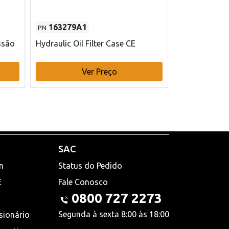
163279A1
48145970
PN
PN
ssão
Hydraulic Oil Filter Case CE
Filtro de com
x 75 mm L Ca
Ver Preço
V
SAC
n
Status do Pedido
E
Fale Conosco
0800 727 2273
Segunda à sexta 8:00 às 18:00
sionário