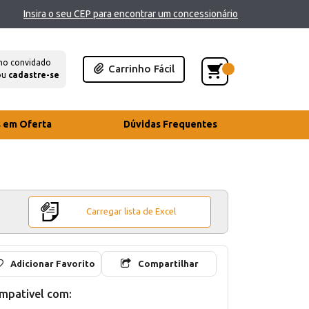
Insira o seu CEP para encontrar um concessionário
mo convidado
Carrinho Fácil
ou
cadastre-se
s em Oferta
Dúvidas Frequentes
Carregar lista de Excel
Adicionar Favorito
Compartilhar
mpativel com: