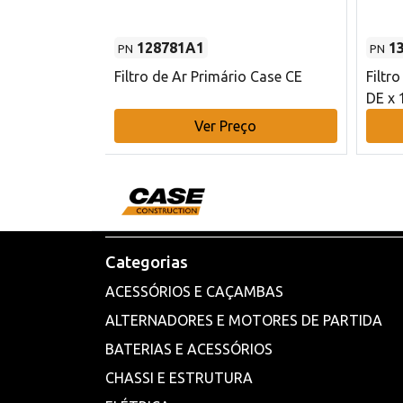
128781A1
1
PN
PN
l - 80 mm DE
Filtro de Ar Primário Case CE
Filtr
DE x 
o
Ver Preço
Categorias
ACESSÓRIOS E CAÇAMBAS
ALTERNADORES E MOTORES DE PARTIDA
BATERIAS E ACESSÓRIOS
CHASSI E ESTRUTURA