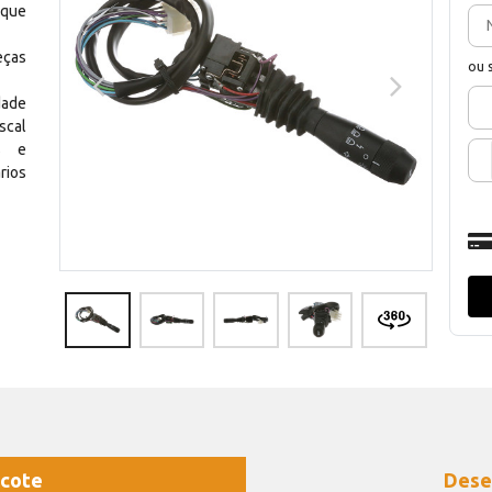
 que
eças
ou 
dade
scal
os e
rios
cote
Dese