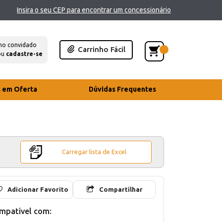
Insira o seu CEP para encontrar um concessionário
mo convidado
Carrinho Fácil
ou
cadastre-se
s em Oferta
Dúvidas Frequentes
Carregar lista de Excel
Adicionar Favorito
Compartilhar
mpativel com: