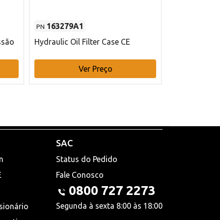
163279A1
48145970
PN
PN
ssão
Hydraulic Oil Filter Case CE
Filtro de com
x 75 mm L Ca
Ver Preço
V
SAC
n
Status do Pedido
E
Fale Conosco
0800 727 2273
Segunda à sexta 8:00 às 18:00
sionário