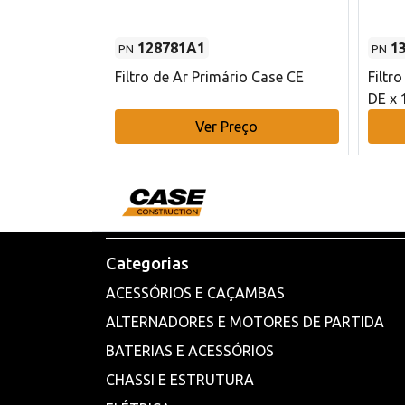
128781A1
1
PN
PN
l - 80 mm DE
Filtro de Ar Primário Case CE
Filtr
DE x 
o
Ver Preço
Categorias
ACESSÓRIOS E CAÇAMBAS
ALTERNADORES E MOTORES DE PARTIDA
BATERIAS E ACESSÓRIOS
CHASSI E ESTRUTURA