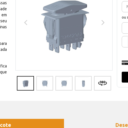
ssas
dade
e em
ou 
 seu
inas
para
cada
fica
 que
cote
Dese