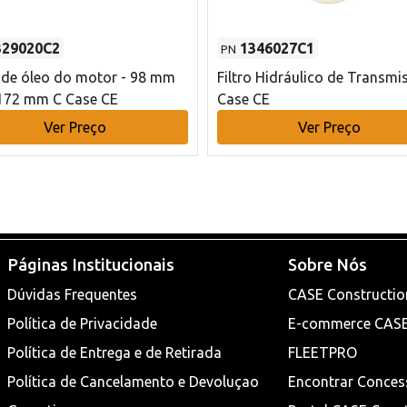
329020C2
1346027C1
PN
o de óleo do motor - 98 mm
Filtro Hidráulico de Transmi
172 mm C Case CE
Case CE
Ver Preço
Ver Preço
Páginas Institucionais
Sobre Nós
Dúvidas Frequentes
CASE Constructio
Política de Privacidade
E-commerce CAS
Política de Entrega e de Retirada
FLEETPRO
Política de Cancelamento e Devoluçao
Encontrar Conces