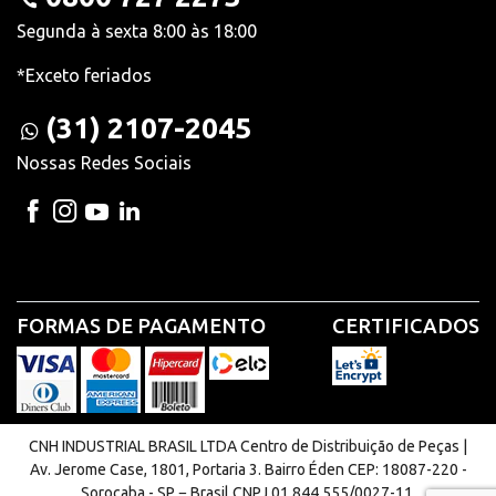
Segunda à sexta 8:00 às 18:00
*Exceto feriados
(31) 2107-2045
Nossas Redes Sociais
FORMAS DE PAGAMENTO
CERTIFICADOS
CNH INDUSTRIAL BRASIL LTDA Centro de Distribuição de Peças |
Av. Jerome Case, 1801, Portaria 3. Bairro Éden CEP: 18087-220 -
Sorocaba - SP − Brasil CNPJ 01.844.555/0027-11.