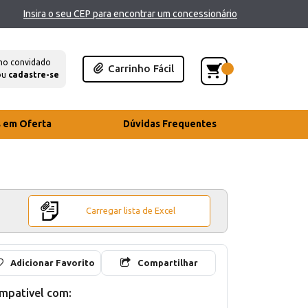
Insira o seu CEP para encontrar um concessionário
mo convidado
Carrinho Fácil
ou
cadastre-se
s em Oferta
Dúvidas Frequentes
Carregar lista de Excel
Adicionar Favorito
Compartilhar
mpativel com: