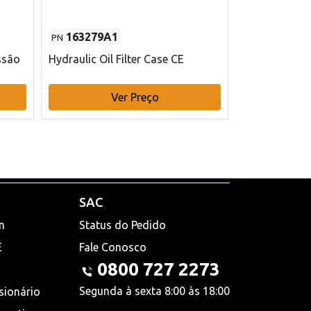
163279A1
48145970
PN
PN
ssão
Hydraulic Oil Filter Case CE
Filtro de com
x 75 mm L Ca
Ver Preço
V
SAC
n
Status do Pedido
E
Fale Conosco
0800 727 2273
Segunda à sexta 8:00 às 18:00
sionário