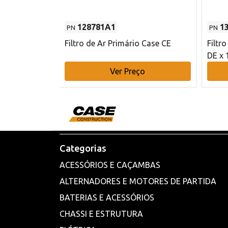
128781A1
1
PN
PN
l - 80 mm DE
Filtro de Ar Primário Case CE
Filtr
DE x 
o
Ver Preço
Categorias
ACESSÓRIOS E CAÇAMBAS
ALTERNADORES E MOTORES DE PARTIDA
BATERIAS E ACESSÓRIOS
CHASSI E ESTRUTURA