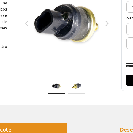
s na
icos
esse
ou 
o de
emas
ntro
cote
Dese