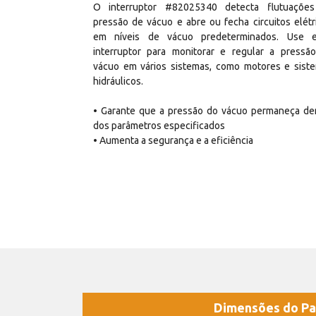
O interruptor #82025340 detecta flutuaçõe
pressão de vácuo e abre ou fecha circuitos elétr
em níveis de vácuo predeterminados. Use 
interruptor para monitorar e regular a pressã
vácuo em vários sistemas, como motores e sist
hidráulicos.
• Garante que a pressão do vácuo permaneça de
dos parâmetros especificados
• Aumenta a segurança e a eficiência
Dimensões do Pa