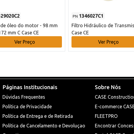
329020C2
1346027C1
PN
o de óleo do motor - 98 mm
Filtro Hidráulico de Transmi
172 mm C Case CE
Case CE
Ver Preço
Ver Preço
Páginas Institucionais
Sobre Nós
Dúvidas Frequentes
CASE Constructio
Política de Privacidade
E-commerce CAS
Política de Entrega e de Retirada
FLEETPRO
Política de Cancelamento e Devoluçao
Encontrar Conces