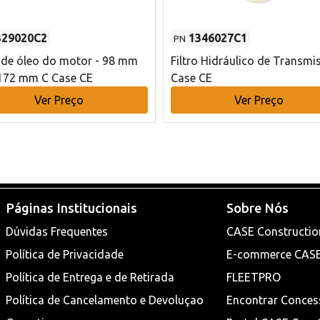
329020C2
1346027C1
PN
o de óleo do motor - 98 mm
Filtro Hidráulico de Transmi
172 mm C Case CE
Case CE
Ver Preço
Ver Preço
Páginas Institucionais
Sobre Nós
Dúvidas Frequentes
CASE Constructio
Política de Privacidade
E-commerce CAS
Política de Entrega e de Retirada
FLEETPRO
Política de Cancelamento e Devoluçao
Encontrar Conces