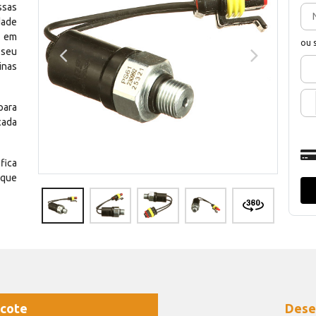
ssas
dade
e em
ou 
 seu
inas
para
cada
fica
 que
cote
Dese