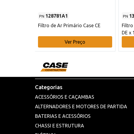
128781A1
1
PN
PN
l - 80 mm DE
Filtro de Ar Primário Case CE
Filtr
DE x 
o
Ver Preço
Categorias
ACESSÓRIOS E CAÇAMBAS
ALTERNADORES E MOTORES DE PARTIDA
BATERIAS E ACESSÓRIOS
CHASSI E ESTRUTURA