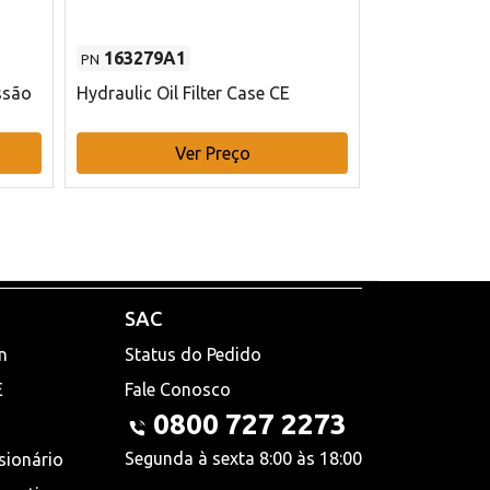
163279A1
48145970
PN
PN
ssão
Hydraulic Oil Filter Case CE
Filtro de com
x 75 mm L Ca
Ver Preço
V
SAC
n
Status do Pedido
E
Fale Conosco
0800 727 2273
Segunda à sexta 8:00 às 18:00
sionário