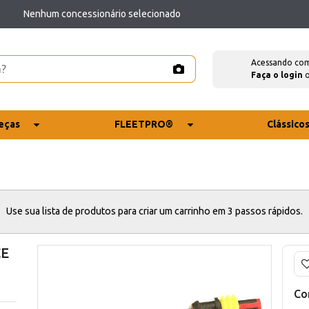
Nenhum concessionário selecionado
Acessando co
Faça o login
eças
FLEETPRO®
Clássico
Use sua lista de produtos para criar um carrinho em 3 passos rápidos.
CE
Co