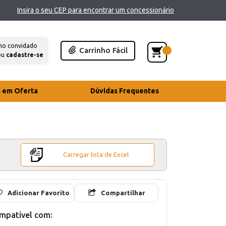
Insira o seu CEP para encontrar um concessionário
mo convidado
Carrinho Fácil
ou
cadastre-se
s em Oferta
Dúvidas Frequentes
Carregar lista de Excel
Adicionar Favorito
Compartilhar
mpativel com: