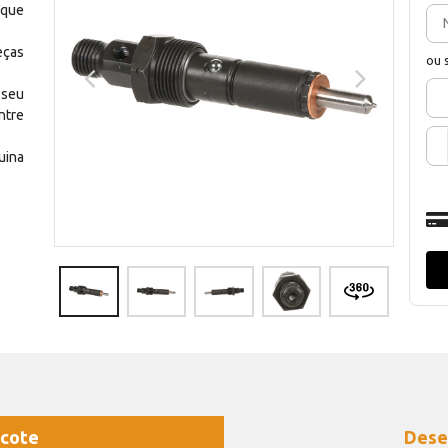
 que
eças
ou 
 seu
ntre
uina
cote
Dese