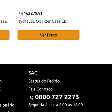
163279A1
48145970
PN
PN
ssão
Hydraulic Oil Filter Case CE
Filtro de com
x 75 mm L Ca
Ver Preço
V
SAC
n
Status do Pedido
E
Fale Conosco
0800 727 2273
Segunda à sexta 8:00 às 18:00
sionário