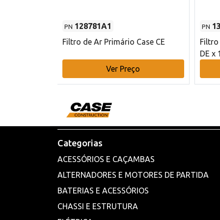
128781A1
1
PN
PN
l - 80 mm DE
Filtro de Ar Primário Case CE
Filtr
DE x 
o
Ver Preço
Categorias
ACESSÓRIOS E CAÇAMBAS
ALTERNADORES E MOTORES DE PARTIDA
BATERIAS E ACESSÓRIOS
CHASSI E ESTRUTURA