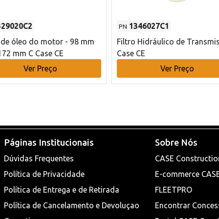
329020C2
1346027C1
PN
o de óleo do motor - 98 mm
Filtro Hidráulico de Transmi
172 mm C Case CE
Case CE
Ver Preço
Ver Preço
Páginas Institucionais
Sobre Nós
Dúvidas Frequentes
CASE Constructio
Política de Privacidade
E-commerce CAS
Política de Entrega e de Retirada
FLEETPRO
Política de Cancelamento e Devoluçao
Encontrar Conces