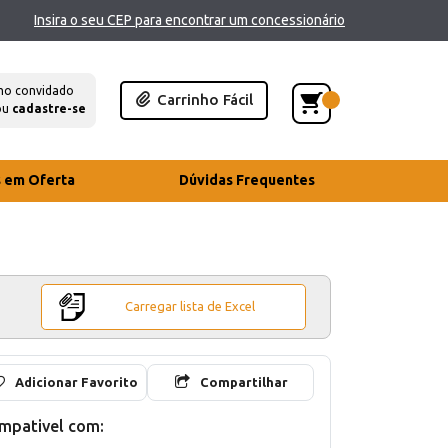
Insira o seu CEP para encontrar um concessionário
mo convidado
Carrinho Fácil
ou
cadastre-se
s em Oferta
Dúvidas Frequentes
Carregar lista de Excel
Adicionar Favorito
Compartilhar
mpativel com: