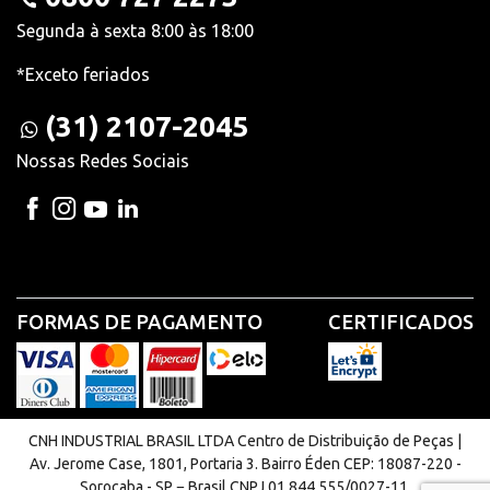
Segunda à sexta 8:00 às 18:00
*Exceto feriados
(31) 2107-2045
Nossas Redes Sociais
FORMAS DE PAGAMENTO
CERTIFICADOS
CNH INDUSTRIAL BRASIL LTDA Centro de Distribuição de Peças |
Av. Jerome Case, 1801, Portaria 3. Bairro Éden CEP: 18087-220 -
Sorocaba - SP − Brasil CNPJ 01.844.555/0027-11.