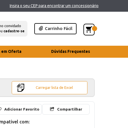
Insira o seu CEP para encontrar um concessionário
mo convidado
Carrinho Fácil
ou
cadastre-se
s em Oferta
Dúvidas Frequentes
Carregar lista de Excel
Adicionar Favorito
Compartilhar
mpativel com: