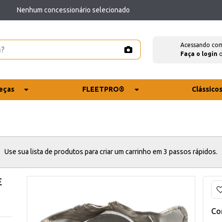
Nenhum concessionário selecionado
Acessando co
Faça o login
eças
FLEETPRO®
Clássico
Use sua lista de produtos para criar um carrinho em 3 passos rápidos.
E
Co