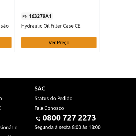
163279A1
48145970
PN
PN
ssão
Hydraulic Oil Filter Case CE
Filtro de com
x 75 mm L Ca
Ver Preço
V
SAC
n
Status do Pedido
E
Fale Conosco
0800 727 2273
Segunda à sexta 8:00 às 18:00
sionário