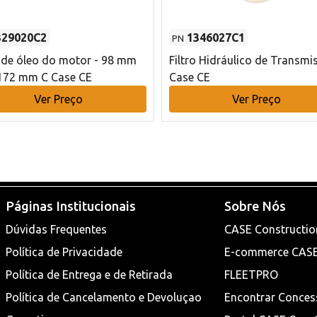
329020C2
1346027C1
PN
o de óleo do motor - 98 mm
Filtro Hidráulico de Transmi
172 mm C Case CE
Case CE
Ver Preço
Ver Preço
Páginas Institucionais
Sobre Nós
Dúvidas Frequentes
CASE Constructio
Política de Privacidade
E-commerce CAS
Política de Entrega e de Retirada
FLEETPRO
Política de Cancelamento e Devoluçao
Encontrar Conces