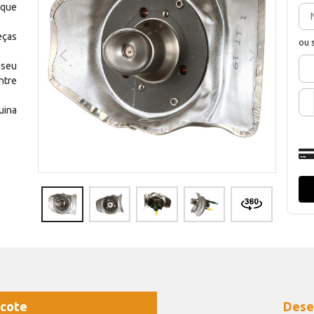
 que
eças
ou 
 seu
ntre
uina
cote
Dese