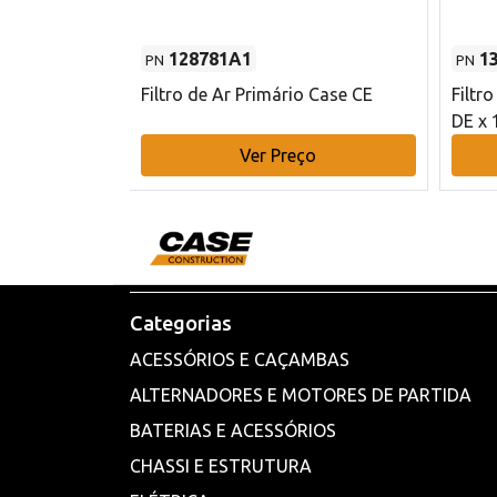
128781A1
1
PN
PN
l - 80 mm DE
Filtro de Ar Primário Case CE
Filtr
DE x 
o
Ver Preço
Categorias
ACESSÓRIOS E CAÇAMBAS
ALTERNADORES E MOTORES DE PARTIDA
BATERIAS E ACESSÓRIOS
CHASSI E ESTRUTURA