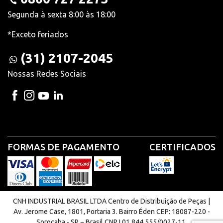
Segunda à sexta 8:00 às 18:00
*Exceto feriados
(31) 2107-2045
Nossas Redes Sociais
FORMAS DE PAGAMENTO
CERTIFICADOS
CNH INDUSTRIAL BRASIL LTDA Centro de Distribuição de Peças |
Av. Jerome Case, 1801, Portaria 3. Bairro Éden CEP: 18087-220 -
Sorocaba - SP − Brasil CNPJ 01.844.555/0027-11.